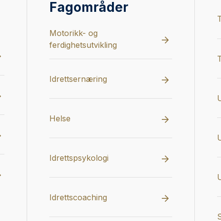
Fagområder
T
Motorikk- og
ferdighetsutvikling
T
Idrettsernæring
U
Helse
Idrettspsykologi
U
Idrettscoaching