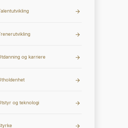
alentutvikling
renerutvikling
tdanning og karriere
Utholdenhet
tstyr og teknologi
Styrke