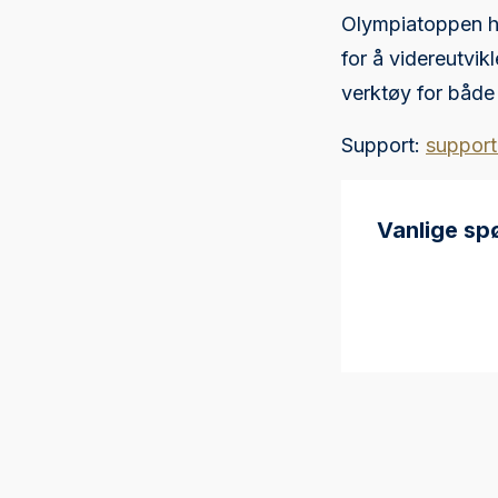
Olympiatoppen ha
for å videreutvik
verktøy for båd
Support:
support
Vanlige sp