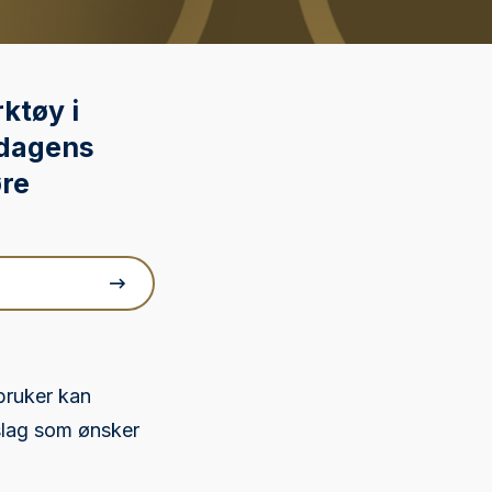
ktøy i
ndagens
øre
bruker kan
slag som ønsker