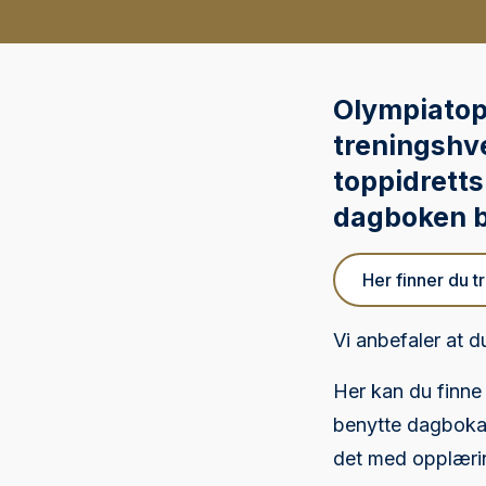
Olympiatopp
treningshv
toppidretts
dagboken b
Her finner du 
Vi anbefaler at 
Her kan du finne
benytte dagboka 
det med opplærin