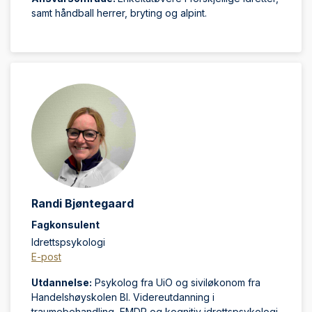
samt håndball herrer, bryting og alpint.
Randi Bjøntegaard
Fagkonsulent
Idrettspsykologi
E-post
Utdannelse:
Psykolog fra UiO og siviløkonom fra
Handelshøyskolen BI. Videreutdanning i
traumebehandling, EMDR og kognitiv idrettspsykologi