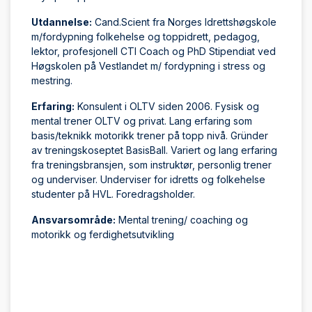
Utdannelse:
Cand.Scient fra Norges Idrettshøgskole
m/fordypning folkehelse og toppidrett, pedagog,
lektor, profesjonell CTI Coach og PhD Stipendiat ved
Høgskolen på Vestlandet m/ fordypning i stress og
mestring.
Erfaring:
Konsulent i OLTV siden 2006. Fysisk og
mental trener OLTV og privat. Lang erfaring som
basis/teknikk motorikk trener på topp nivå. Gründer
av treningskoseptet BasisBall. Variert og lang erfaring
fra treningsbransjen, som instruktør, personlig trener
og underviser. Underviser for idretts og folkehelse
studenter på HVL. Foredragsholder.
Ansvarsområde:
Mental trening/ coaching og
motorikk og ferdighetsutvikling