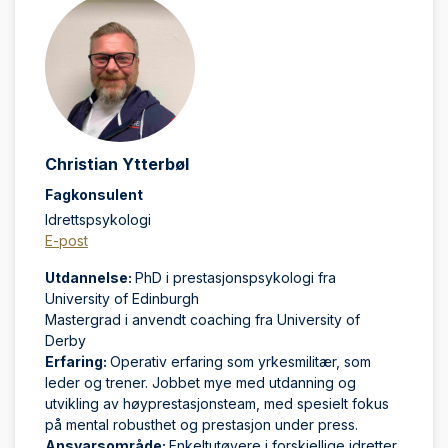
Christian Ytterbøl
Fagkonsulent
Idrettspsykologi
E-post
Utdannelse:
PhD i prestasjonspsykologi fra
University of Edinburgh
Mastergrad i anvendt coaching fra University of
Derby
Erfaring:
Operativ erfaring som yrkesmilitær, som
leder og trener. Jobbet mye med utdanning og
utvikling av høyprestasjonsteam, med spesielt fokus
på mental robusthet og prestasjon under press.
Ansvarsområde:
Enkeltutøvere i forskjellige idretter,