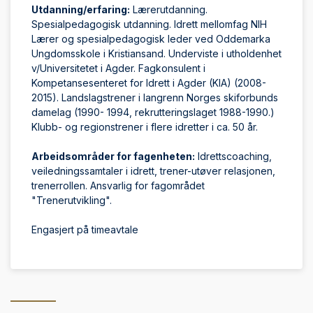
Utdanning/erfaring:
Lærerutdanning.
Spesialpedagogisk utdanning. Idrett mellomfag NIH
Lærer og spesialpedagogisk leder ved Oddemarka
Ungdomsskole i Kristiansand. Underviste i utholdenhet
v/Universitetet i Agder. Fagkonsulent i
Kompetansesenteret for Idrett i Agder (KIA) (2008-
2015). Landslagstrener i langrenn Norges skiforbunds
damelag (1990- 1994, rekrutteringslaget 1988-1990.)
Klubb- og regionstrener i flere idretter i ca. 50 år.
Arbeidsområder for fagenheten:
Idrettscoaching,
veiledningssamtaler i idrett, trener-utøver relasjonen,
trenerrollen. Ansvarlig for fagområdet
"Trenerutvikling".
Engasjert på timeavtale