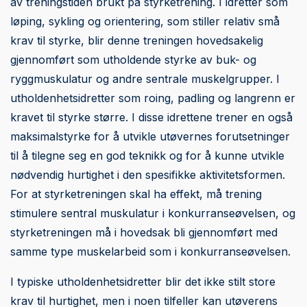
av treningstiden brukt på styrketrening. I idretter som
løping, sykling og orientering, som stiller relativ små
krav til styrke, blir denne treningen hovedsakelig
gjennomført som utholdende styrke av buk- og
ryggmuskulatur og andre sentrale muskelgrupper. I
utholdenhetsidretter som roing, padling og langrenn er
kravet til styrke større. I disse idrettene trener en også
maksimalstyrke for å utvikle utøvernes forutsetninger
til å tilegne seg en god teknikk og for å kunne utvikle
nødvendig hurtighet i den spesifikke aktivitetsformen.
For at styrketreningen skal ha effekt, må trening
stimulere sentral muskulatur i konkurranseøvelsen, og
styrketreningen må i hovedsak bli gjennomført med
samme type muskelarbeid som i konkurranseøvelsen.
I typiske utholdenhetsidretter blir det ikke stilt store
krav til hurtighet, men i noen tilfeller kan utøverens