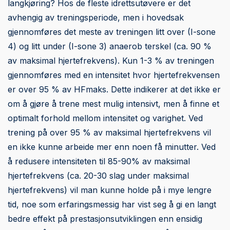
langkjøring? Hos de fleste idrettsutøvere er det
avhengig av treningsperiode, men i hovedsak
gjennomføres det meste av treningen litt over (I-sone
4) og litt under (I-sone 3) anaerob terskel (ca. 90 %
av maksimal hjertefrekvens). Kun 1-3 % av treningen
gjennomføres med en intensitet hvor hjertefrekvensen
er over 95 % av HFmaks. Dette indikerer at det ikke er
om å gjøre å trene mest mulig intensivt, men å finne et
optimalt forhold mellom intensitet og varighet. Ved
trening på over 95 % av maksimal hjertefrekvens vil
en ikke kunne arbeide mer enn noen få minutter. Ved
å redusere intensiteten til 85-90% av maksimal
hjertefrekvens (ca. 20-30 slag under maksimal
hjertefrekvens) vil man kunne holde på i mye lengre
tid, noe som erfaringsmessig har vist seg å gi en langt
bedre effekt på prestasjonsutviklingen enn ensidig