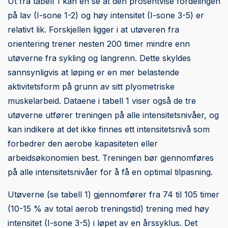
Ut fra tabell 1 kan en se at den prosentvise fordelingen
på lav (I-sone 1-2) og høy intensitet (I-sone 3-5) er
relativt lik. Forskjellen ligger i at utøveren fra
orientering trener nesten 200 timer mindre enn
utøverne fra sykling og langrenn. Dette skyldes
sannsynligvis at løping er en mer belastende
aktivitetsform på grunn av sitt plyometriske
muskelarbeid. Dataene i tabell 1 viser også de tre
utøverne utfører treningen på alle intensitetsnivåer, og
kan indikere at det ikke finnes ett intensitetsnivå som
forbedrer den aerobe kapasiteten eller
arbeidsøkonomien best. Treningen bør gjennomføres
på alle intensitetsnivåer for å få en optimal tilpasning.
Utøverne (se tabell 1) gjennomfører fra 74 til 105 timer
(10-15 % av total aerob treningstid) trening med høy
intensitet (I-sone 3-5) i løpet av en årssyklus. Det