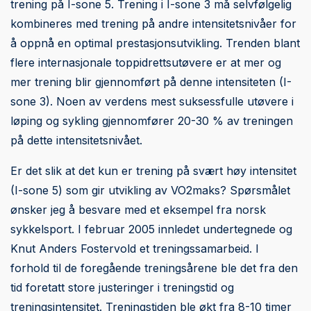
trening på I-sone 5. Trening i I-sone 3 må selvfølgelig
kombineres med trening på andre intensitetsnivåer for
å oppnå en optimal prestasjonsutvikling. Trenden blant
flere internasjonale toppidrettsutøvere er at mer og
mer trening blir gjennomført på denne intensiteten (I-
sone 3). Noen av verdens mest suksessfulle utøvere i
løping og sykling gjennomfører 20-30 % av treningen
på dette intensitetsnivået.
Er det slik at det kun er trening på svært høy intensitet
(I-sone 5) som gir utvikling av VO2maks? Spørsmålet
ønsker jeg å besvare med et eksempel fra norsk
sykkelsport. I februar 2005 innledet undertegnede og
Knut Anders Fostervold et treningssamarbeid. I
forhold til de foregående treningsårene ble det fra den
tid foretatt store justeringer i treningstid og
treningsintensitet. Treningstiden ble økt fra 8-10 timer