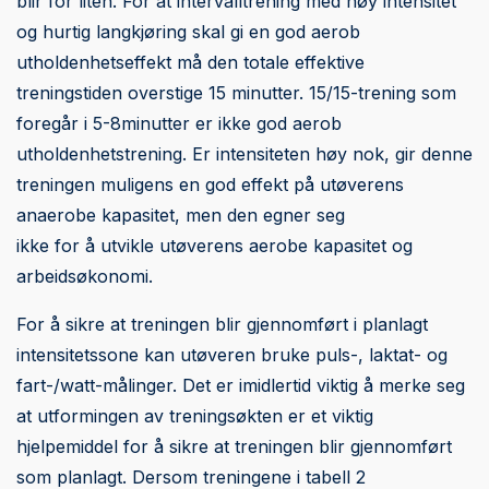
blir for liten. For at intervalltrening med høy intensitet
og hurtig langkjøring skal gi en god aerob
utholdenhetseffekt må den totale effektive
treningstiden overstige 15 minutter. 15/15-trening som
foregår i 5-8minutter er ikke god aerob
utholdenhetstrening. Er intensiteten høy nok, gir denne
treningen muligens en god effekt på utøverens
anaerobe kapasitet, men den egner seg
ikke for å utvikle utøverens aerobe kapasitet og
arbeidsøkonomi.
For å sikre at treningen blir gjennomført i planlagt
intensitetssone kan utøveren bruke puls-, laktat- og
fart-/watt-målinger. Det er imidlertid viktig å merke seg
at utformingen av treningsøkten er et viktig
hjelpemiddel for å sikre at treningen blir gjennomført
som planlagt. Dersom treningene i tabell 2