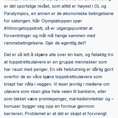
er det sportslige nivået, som alltid er høyest i OL og
Paralympics, en annen er de økonomiske betingelsene
for satsingen. Når Olympiatoppen spør
#Vilnorgetoppidrett, så er utgangspunktet at
forventninger og mål må henge sammen med
rammebetingelsene. Gjør de egentlig det?
Det er så lett å skjære alle over én kam, og feilaktig tro
at toppidrettsutøvere er en gruppe mennesker som
har raust med penger. En slik feilslutning er dårlig gjort
overfor de av våre kjære toppidrettsutøvere som
knapt har nåla i veggen. Vi leser jevnlig i mediene om
utøvere som «kan glise hele veien til banken», eller
som takket være premiepenger, markedsinntekter og –
bonuser bygger seg opp en formue gjennom
karrieren. Problemet er at det er skapt et forvrengt