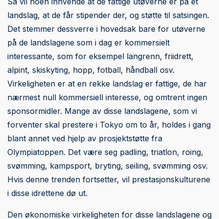
Så vil noen innvende at de fattige utøverne er på et
landslag, at de får stipender der, og støtte til satsingen.
Det stemmer dessverre i hovedsak bare for utøverne
på de landslagene som i dag er kommersielt
interessante, som for eksempel langrenn, friidrett,
alpint, skiskyting, hopp, fotball, håndball osv.
Virkeligheten er at en rekke landslag er fattige, de har
nærmest null kommersiell interesse, og omtrent ingen
sponsormidler. Mange av disse landslagene, som vi
forventer skal prestere i Tokyo om to år, holdes i gang
blant annet ved hjelp av prosjektstøtte fra
Olympiatoppen. Det være seg padling, triatlon, roing,
svømming, kampsport, bryting, seiling, svømming osv.
Hvis denne trenden fortsetter, vil prestasjonskulturene
i disse idrettene dø ut.
Den økonomiske virkeligheten for disse landslagene og