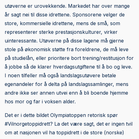
utøverne er urovekkende. Markedet har over mange
år sagt nei til disse idrettene. Sponsorene velger de
store, kommersielle idrettene, mens de små, som
representerer sterke prestasjonskulturer, virker
uinteressante. Utøverne på disse lagene må gjerne
stole på økonomisk støtte fra foreldrene, de må leve
på studielån, eller prioritere bort trening/restitusjon for
å jobbe så de klarer hverdagsutgiftene til å bo og leve.
I noen tilfeller må også landslagsutøvere betale
egenandeler for å delta på landslagssamlinger, mens
andre ikke ser annen utvei enn å bli boende hjemme
hos mor og far i voksen alder.
Det er i dette bildet Olympiatoppen retorisk spør
#Vilnorgetoppidrett? La det være sagt, det er ingen tvil
om at nasjonen vil ha toppidrett i de store (norske)