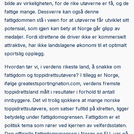
bilde av virkeligheten, for de rike utøverne er få, og de
fattige mange. Dessverre kan også denne
fattigdommen stå i veien for at utøverne får utviklet sitt
potensial, som igjen kan bety at Norge går glipp av
medaljer. Fordi idrettene de driver ikke er kommersielt
attraktive, har ikke landslagene økonomi til et optimalt
sportslig opplegg.
Hvordan tør vi, i verdens rikeste land, å snakke om
fattigdom og toppidrettsutøvere? I tillegg er Norge,
ifølge greatestsportingnation.com, verdens fremste
toppidrettsland målt i resultater i forhold til antall
innbyggere. Det vil trolig sjokkere at mange norske
toppidrettsutøvere, som satser fulltid på idretten, ligger
betydelig under fattigdomsgrensen. Fattigdom er et
politisk tema som rører ved kjernen av velferdsstaten.
Den offisielle fattigdomsgrensen i Norge og EU, var på