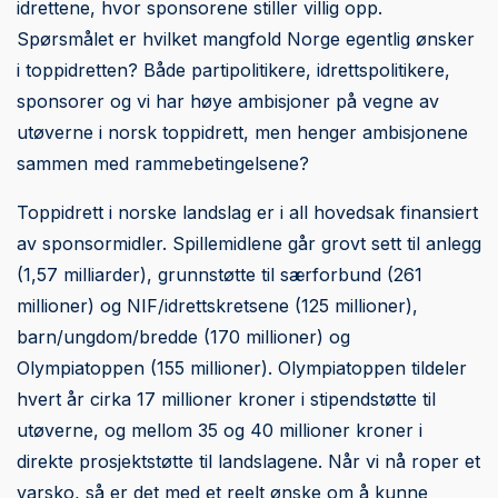
idrettene, hvor sponsorene stiller villig opp.
Spørsmålet er hvilket mangfold Norge egentlig ønsker
i toppidretten? Både partipolitikere, idrettspolitikere,
sponsorer og vi har høye ambisjoner på vegne av
utøverne i norsk toppidrett, men henger ambisjonene
sammen med rammebetingelsene?
Toppidrett i norske landslag er i all hovedsak finansiert
av sponsormidler. Spillemidlene går grovt sett til anlegg
(1,57 milliarder), grunnstøtte til særforbund (261
millioner) og NIF/idrettskretsene (125 millioner),
barn/ungdom/bredde (170 millioner) og
Olympiatoppen (155 millioner). Olympiatoppen tildeler
hvert år cirka 17 millioner kroner i stipendstøtte til
utøverne, og mellom 35 og 40 millioner kroner i
direkte prosjektstøtte til landslagene. Når vi nå roper et
varsko, så er det med et reelt ønske om å kunne