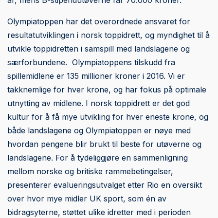
Olympiatoppen har det overordnede ansvaret for
resultatutviklingen i norsk toppidrett, og myndighet til å
utvikle toppidretten i samspill med landslagene og
særforbundene. Olympiatoppens tilskudd fra
spillemidlene er 135 millioner kroner i 2016. Vi er
takknemlige for hver krone, og har fokus på optimale
utnytting av midlene. I norsk toppidrett er det god
kultur for å få mye utvikling for hver eneste krone, og
både landslagene og Olympiatoppen er nøye med
hvordan pengene blir brukt til beste for utøverne og
landslagene. For å tydeliggjøre en sammenligning
mellom norske og britiske rammebetingelser,
presenterer evalueringsutvalget etter Rio en oversikt
over hvor mye midler UK sport, som én av
bidragsyterne, støttet ulike idretter med i perioden