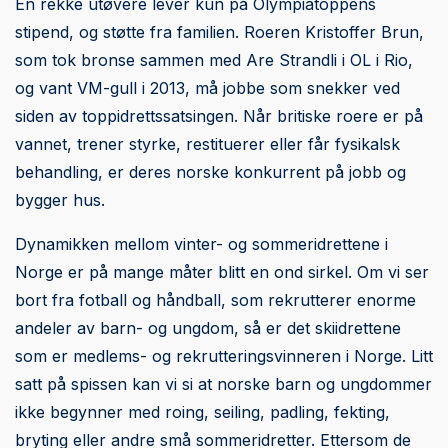
En rekke utøvere lever kun på Olympiatoppens
stipend, og støtte fra familien. Roeren Kristoffer Brun,
som tok bronse sammen med Are Strandli i OL i Rio,
og vant VM-gull i 2013, må jobbe som snekker ved
siden av toppidrettssatsingen. Når britiske roere er på
vannet, trener styrke, restituerer eller får fysikalsk
behandling, er deres norske konkurrent på jobb og
bygger hus.
Dynamikken mellom vinter- og sommeridrettene i
Norge er på mange måter blitt en ond sirkel. Om vi ser
bort fra fotball og håndball, som rekrutterer enorme
andeler av barn- og ungdom, så er det skiidrettene
som er medlems- og rekrutteringsvinneren i Norge. Litt
satt på spissen kan vi si at norske barn og ungdommer
ikke begynner med roing, seiling, padling, fekting,
bryting eller andre små sommeridretter. Ettersom de