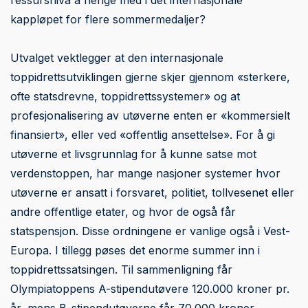
kappløpet for flere sommermedaljer?
Utvalget vektlegger at den internasjonale
toppidrettsutviklingen gjerne skjer gjennom «sterkere,
ofte statsdrevne, toppidrettssystemer» og at
profesjonalisering av utøverne enten er «kommersielt
finansiert», eller ved «offentlig ansettelse». For å gi
utøverne et livsgrunnlag for å kunne satse mot
verdenstoppen, har mange nasjoner systemer hvor
utøverne er ansatt i forsvaret, politiet, tollvesenet eller
andre offentlige etater, og hvor de også får
statspensjon. Disse ordningene er vanlige også i Vest-
Europa. I tillegg pøses det enorme summer inn i
toppidrettssatsingen. Til sammenligning får
Olympiatoppens A-stipendutøvere 120.000 kroner pr.
år, mens B-stipendutøverne får 70.000 kroner.