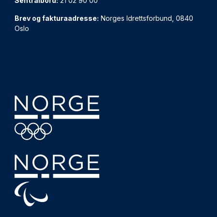
Sentralbord:
21 02 90 00
Brev og fakturaadresse:
Norges Idrettsforbund, 0840
Oslo