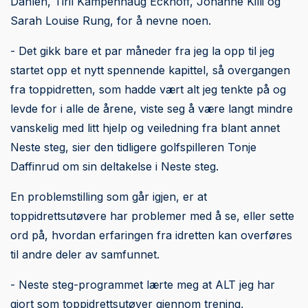
Dahlen, Tiril Kampenhaug Eckhoff, Johanne Killi og
Sarah Louise Rung, for å nevne noen.
- Det gikk bare et par måneder fra jeg la opp til jeg
startet opp et nytt spennende kapittel, så overgangen
fra toppidretten, som hadde vært alt jeg tenkte på og
levde for i alle de årene, viste seg å være langt mindre
vanskelig med litt hjelp og veiledning fra blant annet
Neste steg, sier den tidligere golfspilleren Tonje
Daffinrud om sin deltakelse i Neste steg.
En problemstilling som går igjen, er at
toppidrettsutøvere har problemer med å se, eller sette
ord på, hvordan erfaringen fra idretten kan overføres
til andre deler av samfunnet.
- Neste steg-programmet lærte meg at ALT jeg har
gjort som toppidrettsutøver gjennom trening,