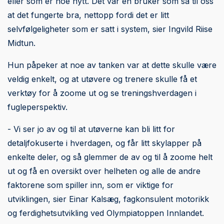
eller som er noe nytt. Det var en bruker som sa til oss
at det fungerte bra, nettopp fordi det er litt
selvfølgeligheter som er satt i system, sier Ingvild Riise
Midtun.
Hun påpeker at noe av tanken var at dette skulle være
veldig enkelt, og at utøvere og trenere skulle få et
verktøy for å zoome ut og se treningshverdagen i
fugleperspektiv.
- Vi ser jo av og til at utøverne kan bli litt for
detaljfokuserte i hverdagen, og får litt skylapper på
enkelte deler, og så glemmer de av og til å zoome helt
ut og få en oversikt over helheten og alle de andre
faktorene som spiller inn, som er viktige for
utviklingen, sier Einar Kalsæg, fagkonsulent motorikk
og ferdighetsutvikling ved Olympiatoppen Innlandet.