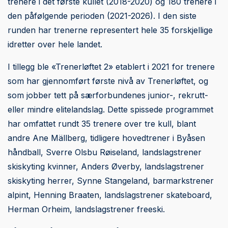
trenere i det første kullet (2018-2020) og 180 trenere i
den påfølgende perioden (2021-2026). I den siste
runden har trenerne representert hele 35 forskjellige
idretter over hele landet.
I tillegg ble «Trenerløftet 2» etablert i 2021 for trenere
som har gjennomført første nivå av Trenerløftet, og
som jobber tett på særforbundenes junior-, rekrutt-
eller mindre elitelandslag. Dette spissede programmet
har omfattet rundt 35 trenere over tre kull, blant
andre Ane Mällberg, tidligere hovedtrener i Byåsen
håndball, Sverre Olsbu Røiseland, landslagstrener
skiskyting kvinner, Anders Øverby, landslagstrener
skiskyting herrer, Synne Stangeland, barmarkstrener
alpint, Henning Braaten, landslagstrener skateboard,
Herman Orheim, landslagstrener freeski.