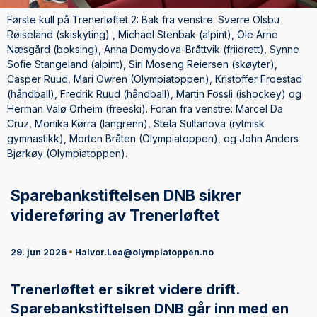
Første kull på Trenerløftet 2: Bak fra venstre: Sverre Olsbu
Røiseland (skiskyting) , Michael Stenbak (alpint), Ole Arne
Næsgård (boksing), Anna Demydova-Bråttvik (friidrett), Synne
Sofie Stangeland (alpint), Siri Moseng Reiersen (skøyter),
Casper Ruud, Mari Owren (Olympiatoppen), Kristoffer Froestad
(håndball), Fredrik Ruud (håndball), Martin Fossli (ishockey) og
Herman Valø Orheim (freeski). Foran fra venstre: Marcel Da
Cruz, Monika Kørra (langrenn), Stela Sultanova (rytmisk
gymnastikk), Morten Bråten (Olympiatoppen), og John Anders
Bjørkøy (Olympiatoppen).
Sparebankstiftelsen DNB sikrer
videreføring av Trenerløftet
29. jun 2026
•
Halvor.Lea@olympiatoppen.no
Trenerløftet er sikret videre drift.
Sparebankstiftelsen DNB går inn med en