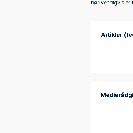
nødvendigvis er f
Artikler (t
Medierådg