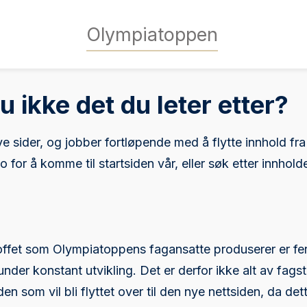
Olympiatoppen
u ikke det du leter etter?
 nye sider, og jobber fortløpende med å flytte innhold fr
go for å komme til startsiden vår, eller søk etter innhol
offet som Olympiatoppens fagansatte produserer er fe
der konstant utvikling. Det er derfor ikke alt av fags
en som vil bli flyttet over til den nye nettsiden, da det