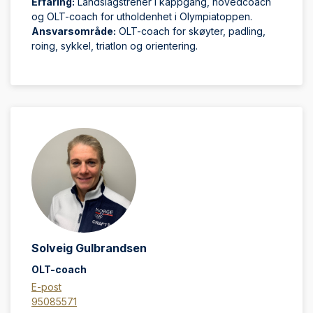
Erfaring:
Landslagstrener i kappgang, hovedcoach
og OLT-coach for utholdenhet i Olympiatoppen.
Ansvarsområde:
OLT-coach for skøyter, padling,
roing, sykkel, triatlon og orientering.
Solveig Gulbrandsen
OLT-coach
E-post
95085571