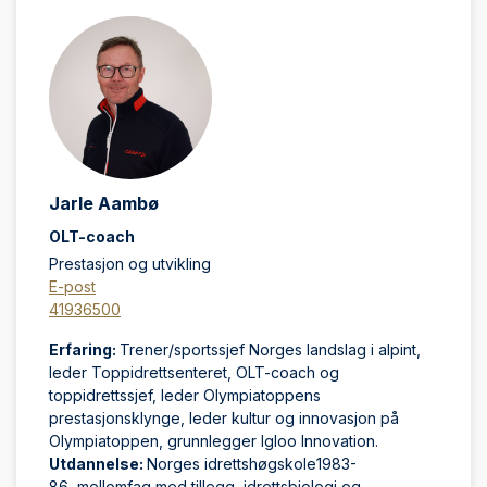
Jarle Aambø
OLT-coach
Prestasjon og utvikling
E-post
41936500
Erfaring:
Trener/sportssjef Norges landslag i alpint,
leder Toppidrettsenteret, OLT-coach og
toppidrettssjef, leder Olympiatoppens
prestasjonsklynge, leder kultur og innovasjon på
Olympiatoppen, grunnlegger Igloo Innovation.
Utdannelse:
Norges idrettshøgskole1983-
86
,
mellomfag med tillegg, idrettsbiologi og