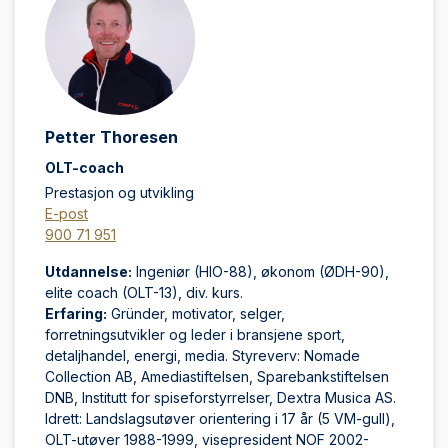
Petter Thoresen
OLT-coach
Prestasjon og utvikling
E-post
900 71 951
Utdannelse:
Ingeniør (HIO-88), økonom (ØDH-90),
elite coach (OLT-13), div. kurs.
Erfaring:
Gründer, motivator, selger,
forretningsutvikler og leder i bransjene sport,
detaljhandel, energi, media. Styreverv: Nomade
Collection AB, Amediastiftelsen, Sparebankstiftelsen
DNB, Institutt for spiseforstyrrelser, Dextra Musica AS.
Idrett: Landslagsutøver orientering i 17 år (5 VM-gull),
OLT-utøver 1988-1999, visepresident NOF 2002-