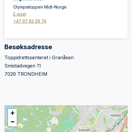
Olympiatoppen Midt-Norge
E-post
+47 97 62 29 74
Besøksadresse
Toppidrettssenteret i Granåsen
Smistadvegen 11
7026 TRONDHEIM
+
−