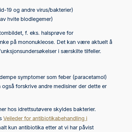
d-19 og andre virus/bakterier)
 av hvite blodlegemer)
mbildet, f. eks. halsprøve for
anke på mononukleose. Det kan være aktuelt å
unksjonsundersøkelser i særskilte tilfeller.
 å dempe symptomer som feber (paracetamol)
 også forskrive andre medisiner der dette er
ner hos idrettsutøvere skyldes bakterier.
ts
Veileder for antibiotikabehandling i
lt kun antibiotika etter at vi har påvist