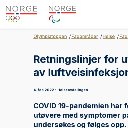
Olympiatoppen
Fagområder
Helse
Fag
Retningslinjer for 
av luftveisinfeksjo
4. feb 2022
•
Helseavdelingen
COVID 19-pandemien har før
utøvere med symptomer på 
undersøkes og følges opp.