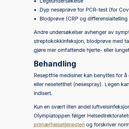
Legeundersøkelse
Dyp neseprøve for PCR-test (for Covi
Blodprøve (CRP og differensialtelling
Andre undersøkelser avhenger av sympto
streptokokkinfeksjon, blodprøve med t
gjøre mer omfattende hjerte- eller lungef
Behandling
Reseptfrie medisiner kan benyttes for
eller nesetetthet (nesespray). Legen kan
indisert.
Kun en svært liten andel luftveisinfeksjo
Olympiatoppen følger Helsedirektorate
primærhelsetjenesten
og forskriver norma