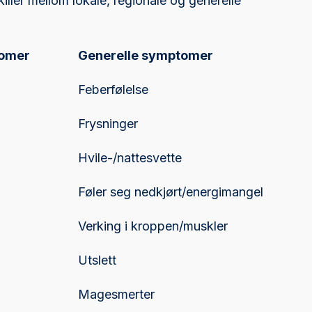
iller mellom lokale, regionale og generelle
tomer
Generelle symptomer
Feberfølelse
Frysninger
Hvile-/nattesvette
Føler seg nedkjørt/energimangel
Verking i kroppen/muskler
Utslett
Magesmerter