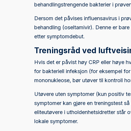
behandlingstrengende bakterier i prøven
Dersom det påvises influensavirus i prø
behandling (oseltamivir). Denne er bare
etter symptomdebut.
Treningsråd ved luftveisi
Hvis det er påvist høy CRP eller høye hv
for bakteriell infeksjon (for eksempel fo
mononukleose, bør utøver til kontroll hos
Utøvere uten symptomer (kun positiv te
symptomer kan gjøre en treningstest så sn
eliteutøvere i utholdenhetsidretter står 
lokale symptomer.