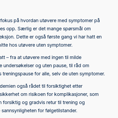
rt fokus på hvordan utøvere med symptomer på
lges opp. Særlig er det mange spørsmål om
feksjon. Dette er også første gang vi har hatt en
smitte hos utøvere uten symptomer.
satt – fra at utøvere med ingen til milde
e undersøkelser og uten pause, til råd om
 treningspause for alle, selv de uten symptomer.
mien også rådet til forsiktighet etter
ikkerhet om risikoen for komplikasjoner, som
forsiktig og gradvis retur til trening og
sannsynligheten for følgetilstander.