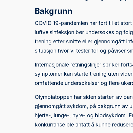
Bakgrunn
COVID 19-pandemien har ført til et sto
luftveisinfeksjon bør undersøkes og fø
trening etter smitte eller gjennomgått in
situasjon hvor vi tester for og påviser 
Internasjonale retningslinjer spriker fort
symptomer kan starte trening uten vider
omfattende undersøkelser og flere ukers
Olympiatoppen har siden starten av pande
gjennomgått sykdom, på bakgrunn av us
hjerte-, lunge-, nyre- og blodsykdom. En 
konkurranse ble antatt å kunne redusere 