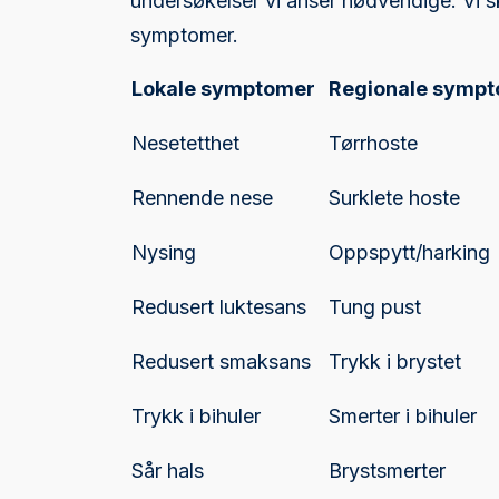
undersøkelser vi anser nødvendige. Vi sk
symptomer.
Lokale symptomer
Regionale symp
Nesetetthet
Tørrhoste
Rennende nese
Surklete hoste
Nysing
Oppspytt/harking
Redusert luktesans
Tung pust
Redusert smaksans
Trykk i brystet
Trykk i bihuler
Smerter i bihuler
Sår hals
Brystsmerter