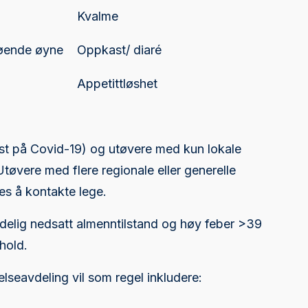
Kvalme
øende øyne
Oppkast/ diaré
Appetittløshet
st på Covid-19) og utøvere med kun lokale
øvere med flere regionale eller generelle
s å kontakte lege.
elig nedsatt almenntilstand og høy feber >39
hold.
seavdeling vil som regel inkludere: